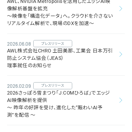
AWL、NVIDIA Metropolisを活用したエッジAI映
像解析基盤を拡充
～映像を「構造化データ」へ。クラウドを介さない
リアルタイム解析で、現場のDXを加速～
2026.06.08
プレスリリース
AWL株式会社CHRO 土田美那、工業会 日本万引
防止システム協会（JEAS）
理事就任のお知らせ
2026.02.09
プレスリリース
2026さっぽろ雪まつり「J:COMひろば」でエッジ
AI映像解析を提供
～ 昨年の好評を受け、進化した“賑わいAI予
測”を配信 ～