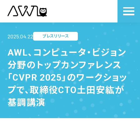
2025.04.22
プレスリリース
AWL、コンピュータ・ビジョン
分野のトップカンファレンス
「CVPR 2025」のワークショッ
プで、取締役CTO土田安紘が
基調講演