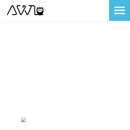
現場のデバイスをAI化し、
リアル空間の多様なデータを取得
クラウドのAIと連携して、
イノベーションを加速します！