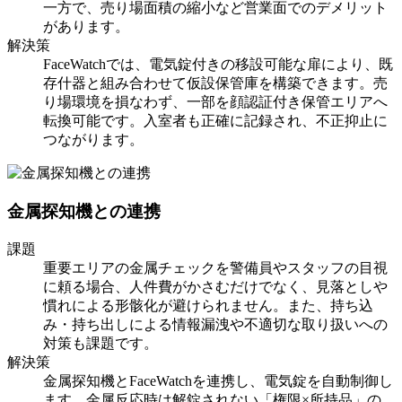
一方で、売り場面積の縮小など営業面でのデメリット
があります。
解決策
FaceWatchでは、電気錠付きの移設可能な扉により、既
存什器と組み合わせて仮設保管庫を構築できます。売
り場環境を損なわず、一部を顔認証付き保管エリアへ
転換可能です。入室者も正確に記録され、不正抑止に
つながります。
金属探知機との連携
課題
重要エリアの金属チェックを警備員やスタッフの目視
に頼る場合、人件費がかさむだけでなく、見落としや
慣れによる形骸化が避けられません。また、持ち込
み・持ち出しによる情報漏洩や不適切な取り扱いへの
対策も課題です。
解決策
金属探知機とFaceWatchを連携し、電気錠を自動制御し
ます。金属反応時は解錠されない「権限×所持品」の