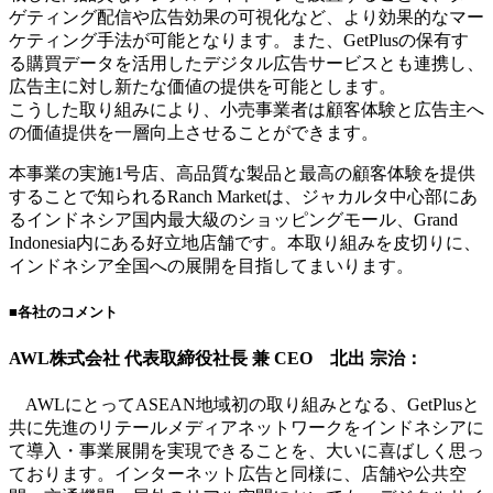
ゲティング配信や広告効果の可視化など、より効果的なマー
ケティング手法が可能となります。また、GetPlusの保有す
る購買データを活用したデジタル広告サービスとも連携し、
広告主に対し新たな価値の提供を可能とします。
こうした取り組みにより、小売事業者は顧客体験と広告主へ
の価値提供を一層向上させることができます。
本事業の実施1号店、高品質な製品と最高の顧客体験を提供
することで知られるRanch Marketは、ジャカルタ中心部にあ
るインドネシア国内最大級のショッピングモール、Grand
Indonesia内にある好立地店舗です。本取り組みを皮切りに、
インドネシア全国への展開を目指してまいります。
■各社のコメント
AWL株式会社 代表取締役社長 兼 CEO 北出 宗治：
AWLにとってASEAN地域初の取り組みとなる、GetPlusと
共に先進のリテールメディアネットワークをインドネシアに
て導入・事業展開を実現できることを、大いに喜ばしく思っ
ております。インターネット広告と同様に、店舗や公共空