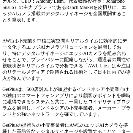
カルタ、CEO：Antonny Liem、代表取締役社長：Johartono
Susilo）の主力ブランドであるRanch Marketを皮切りに、エ
ッジAIカメラ搭載のデジタルサイネージを全国展開するこ
とを発表します。
AWLは小売業を中核に実空間をリアルタイムに効率的にデ
ータ化するエッジAIカメラソリューションを展開してお
り、特にデジタルサイネージにエッジAIカメラを組み合わ
せることで、プライバシーに配慮しながら、通過者の属性や
視聴状況をリアルタイムで分析できる「AWL Lite」は今注目
のリテールメディアで期待される技術として日本国内での導
入が進んでいます。
GetPlusは、500店舗以上が加盟するインドネシア小売業向け
の独自のスマートフォンアプリにより顧客がポイントを瞬時
に獲得できるシステムと共に、一貫したロイヤリティプログ
ラムを展開し、インドネシアの小売事業者、メーカー・ブラ
ンドとの強いネットワークを確立しています。
GetPlusの提携先の小売事業者にAWLのエッジAIカメラを搭
載した高品質なデジタルサイネージを設置することで、ター