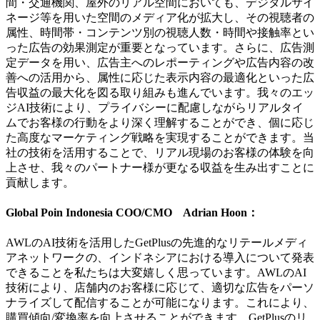
間・交通機関、屋外のリアル空間においても、デジタルサイ
ネージ等を用いた空間のメディア化が拡大し、その視聴者の
属性、時間帯・コンテンツ別の視聴人数・時間や接触率とい
った広告の効果測定が重要となっています。さらに、広告測
定データを用い、広告主へのレポーティングや広告内容の改
善への活用から、属性に応じた表示内容の最適化といった広
告収益の最大化を図る取り組みも進んでいます。我々のエッ
ジAI技術により、プライバシーに配慮しながらリアルタイ
ムでお客様の行動をより深く理解することができ、個に応じ
た高度なマーケティング戦略を実現することができます。当
社の技術を活用することで、リアル現場のお客様の体験を向
上させ、我々のパートナー様が更なる収益を生み出すことに
貢献します。
Global Poin Indonesia COO/CMO Adrian Hoon：
AWLのAI技術を活用したGetPlusの先進的なリテールメディ
アネットワークの、インドネシアにおける導入について発表
できることを私たちは大変嬉しく思っています。AWLのAI
技術により、店舗内のお客様に応じて、適切な広告をパーソ
ナライズして配信することが可能になります。これにより、
購買傾向/変換率を向上させることができます。GetPlusのリ