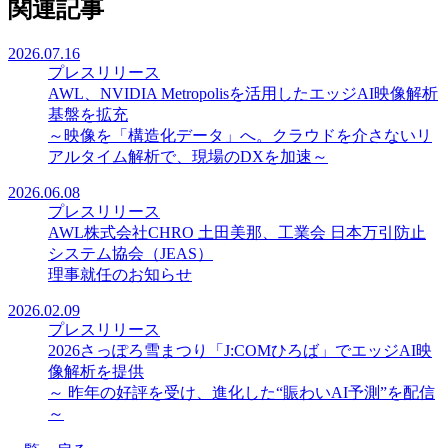
関連記事
2026.07.16
プレスリリース
AWL、NVIDIA Metropolisを活用したエッジAI映像解析
基盤を拡充
～映像を「構造化データ」へ。クラウドを介さないリ
アルタイム解析で、現場のDXを加速～
2026.06.08
プレスリリース
AWL株式会社CHRO 土田美那、工業会 日本万引防止
システム協会（JEAS）
理事就任のお知らせ
2026.02.09
プレスリリース
2026さっぽろ雪まつり「J:COMひろば」でエッジAI映
像解析を提供
～ 昨年の好評を受け、進化した“賑わいAI予測”を配信
～