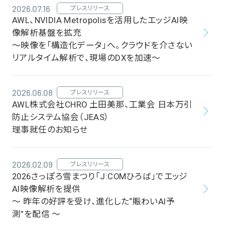
2026.07.16
プレスリリース
AWL、NVIDIA Metropolisを活用したエッジAI映
像解析基盤を拡充
～映像を「構造化データ」へ。クラウドを介さない
リアルタイム解析で、現場のDXを加速～
2026.06.08
プレスリリース
AWL株式会社CHRO 土田美那、工業会 日本万引
防止システム協会（JEAS）
理事就任のお知らせ
2026.02.09
プレスリリース
2026さっぽろ雪まつり「J:COMひろば」でエッジ
AI映像解析を提供
～ 昨年の好評を受け、進化した“賑わいAI予
測”を配信 ～