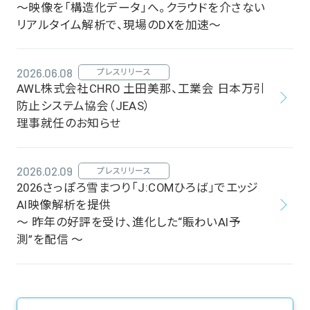
～映像を「構造化データ」へ。クラウドを介さない
リアルタイム解析で、現場のDXを加速～
2026.06.08
プレスリリース
AWL株式会社CHRO 土田美那、工業会 日本万引
防止システム協会（JEAS）
理事就任のお知らせ
2026.02.09
プレスリリース
2026さっぽろ雪まつり「J:COMひろば」でエッジ
AI映像解析を提供
～ 昨年の好評を受け、進化した“賑わいAI予
測”を配信 ～