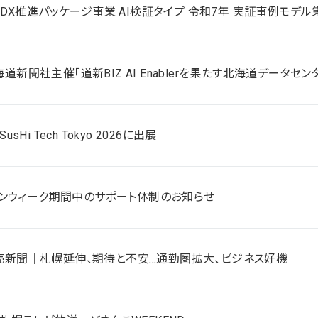
DX推進パッケージ事業 AI検証タイプ 令和7年 実証事例モデ
北海道新聞社主催「道新BIZ AI Enablerを果たす北海道データセン
 SusHi Tech Tokyo 2026に出展
ンウィーク期間中のサポート体制のお知らせ
 読売新聞｜札幌延伸、期待と不安…通勤圏拡大、ビジネス好機