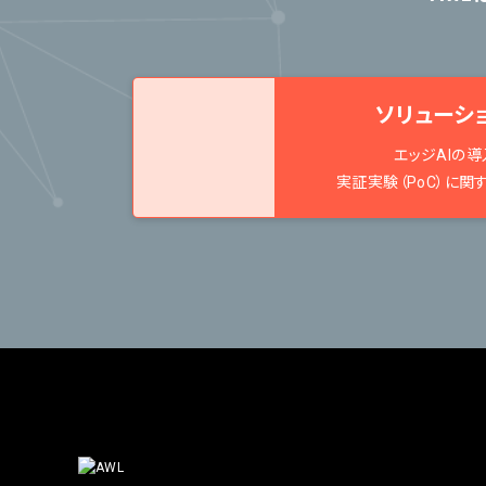
ソリューシ
エッジAIの導
実証実験（PoC）に関