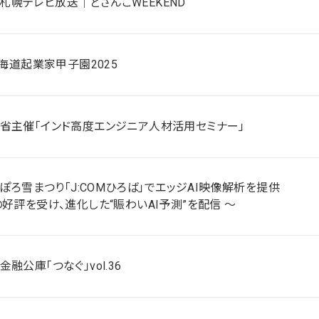
TV 札幌テレビ放送｜どさんこWEEKEND
北海道起業家甲子園2025
省主催「インド高度エンジニア人材活用セミナー」
っぽろ雪まつり「J:COMひろば」でエッジAI映像解析を提供
の好評を受け、進化した“賑わいAI予測”を配信 ～
融公庫「つなぐ」vol.36