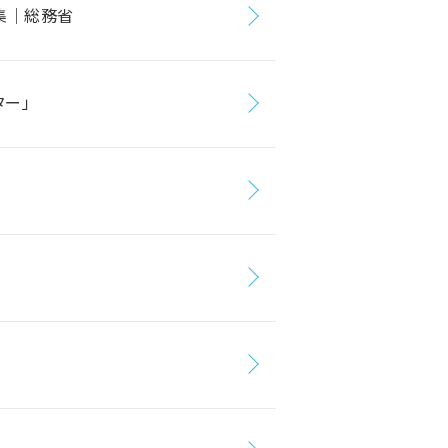
ル集｜総務省
ター」