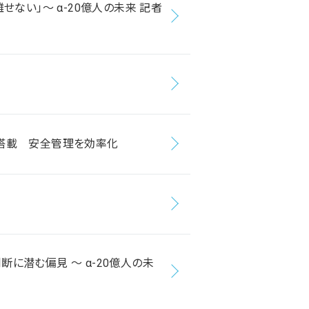
離せない」～ α-20億人の未来 記者
ムに搭載 安全管理を効率化
断に潜む偏見 ～ α-20億人の未