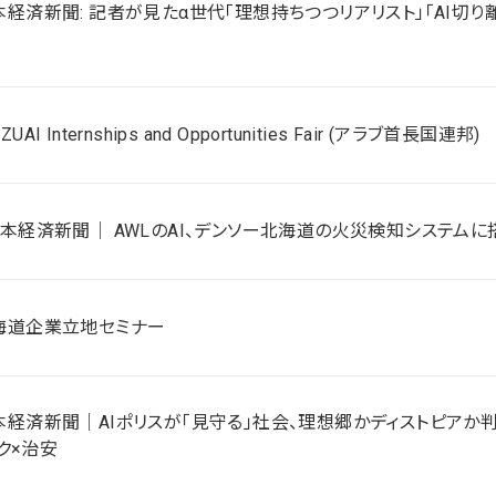
日本経済新聞: 記者が見たα世代「理想持ちつつリアリスト」「AI切り
ZUAI Internships and Opportunities Fair (アラブ首長国連邦)
3 日本経済新聞｜ AWLのAI、デンソー北海道の火災検知システ
 北海道企業立地セミナー
 日本経済新聞｜AIポリスが「見守る」社会、理想郷かディストピアか判
ク×治安