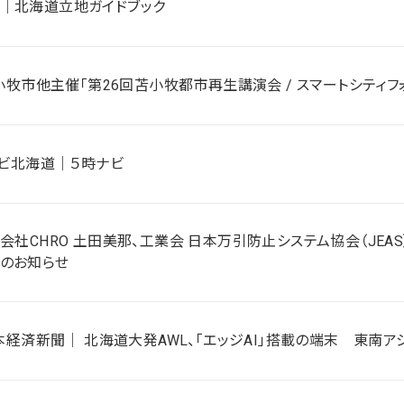
｜北海道立地ガイドブック
 苫小牧市他主催「第26回苫小牧都市再生講演会 / スマートシティフ
テレビ北海道｜５時ナビ
式会社CHRO 土田美那、工業会 日本万引防止システム協会（JEAS
のお知らせ
 日本経済新聞｜ 北海道大発AWL、「エッジAI」搭載の端末 東南