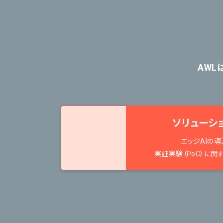
AWL
ソリューシ
エッジAIの導
実証実験（PoC）に関