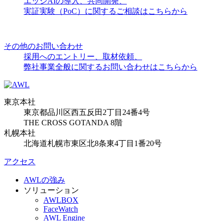
エッジAIの導入、共同開発、
実証実験（PoC）に関するご相談はこちらから
その他のお問い合わせ
採用へのエントリー、取材依頼、
弊社事業全般に関するお問い合わせはこちらから
東京本社
東京都品川区西五反田2丁目24番4号
THE CROSS GOTANDA 8階
札幌本社
北海道札幌市東区北8条東4丁目1番20号
アクセス
AWLの強み
ソリューション
AWLBOX
FaceWatch
AWL Engine