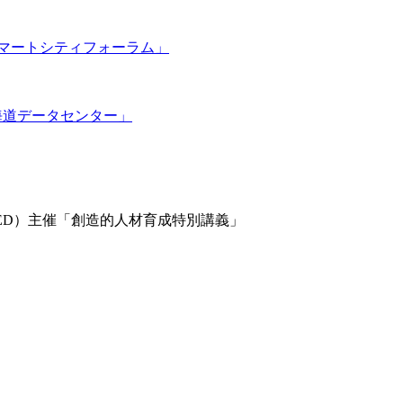
 スマートシティフォーラム」
たす北海道データセンター」
CEED）主催「創造的⼈材育成特別講義」