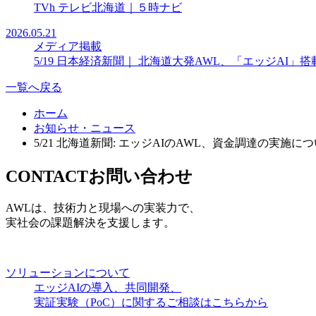
TVh テレビ北海道｜５時ナビ
2026.05.21
メディア掲載
5/19 日本経済新聞｜ 北海道大発AWL、「エッジAI
一覧へ戻る
ホーム
お知らせ・ニュース
5/21 北海道新聞: エッジAIのAWL、資金調達の実施に
CONTACT
お問い合わせ
AWLは、技術力と現場への実装力で、
実社会の課題解決を支援します。
ソリューションについて
エッジAIの導入、共同開発、
実証実験（PoC）に関するご相談はこちらから