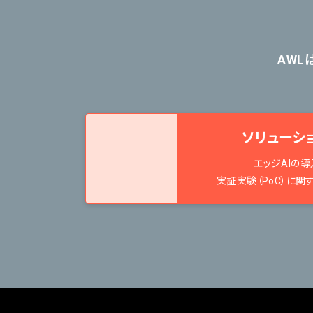
AWL
ソリューシ
エッジAIの導
実証実験（PoC）に関