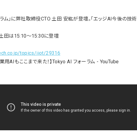
 AIフォーラム」に弊社取締役CTO 土田 安紘が登壇。「エッジAI今後
0 *土田は15:10～15:30に登壇
ech.co.jp/topics/iiot/29316
⽤AIもここまで来た！】Tokyo AI フォーラム - YouTube