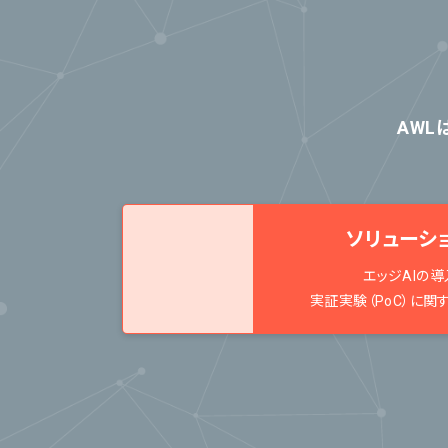
AWL
ソリューシ
エッジAIの導
実証実験（PoC）に関