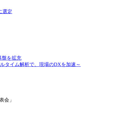
に選定
析基盤を拡充
ルタイム解析で、現場のDXを加速～
発表会」