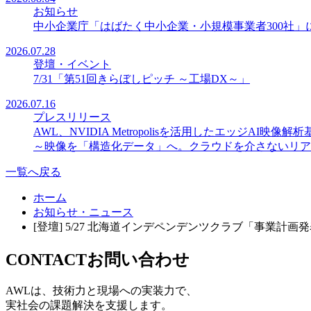
お知らせ
中小企業庁「はばたく中小企業・小規模事業者300社」
2026.07.28
登壇・イベント
7/31「第51回きらぼしピッチ ～工場DX～」
2026.07.16
プレスリリース
AWL、NVIDIA Metropolisを活用したエッジAI映像解
～映像を「構造化データ」へ。クラウドを介さないリア
一覧へ戻る
ホーム
お知らせ・ニュース
[登壇] 5/27 北海道インデペンデンツクラブ「事業計画
CONTACT
お問い合わせ
AWLは、技術力と現場への実装力で、
実社会の課題解決を支援します。