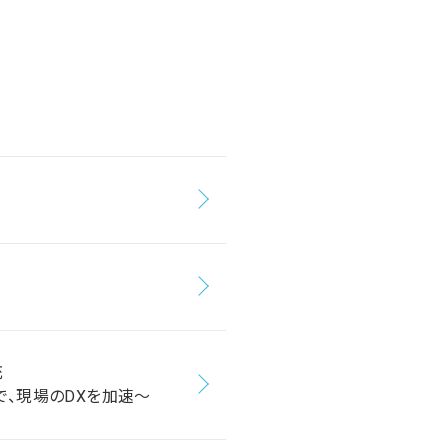
充
で、現場のDXを加速～