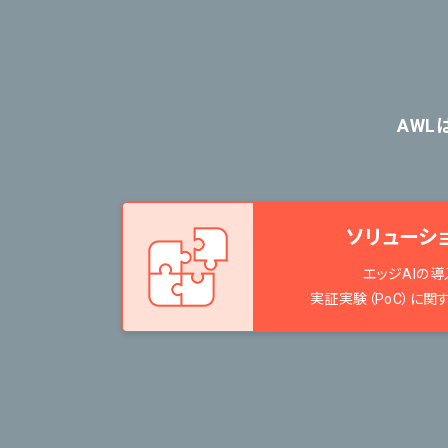
AWL
ソリューシ
エッジAIの導
実証実験（PoC）に関