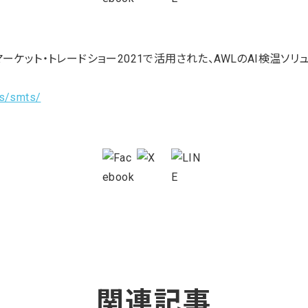
ット・トレードショー2021で活用された、AWLのAI検温ソリューショ
es/smts/
関連記事