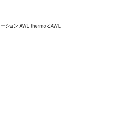
ン AWL thermoとAWL