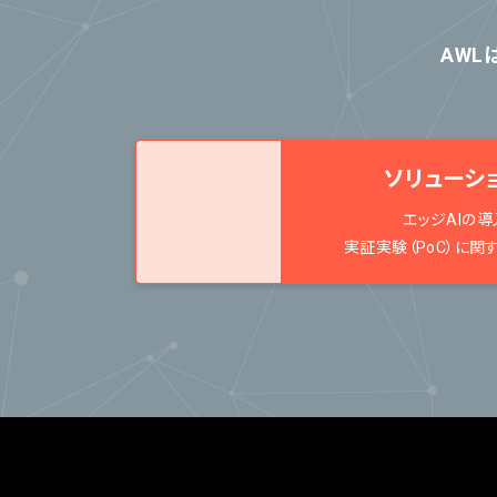
AWL
ソリューシ
エッジAIの導
実証実験（PoC）に関