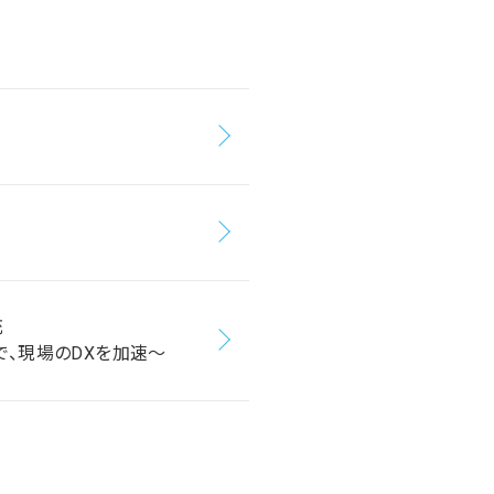
充
で、現場のDXを加速～