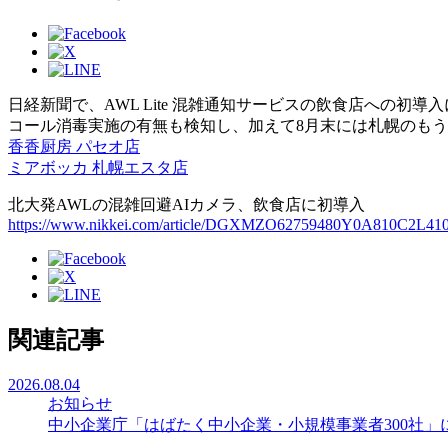
日経新聞で、AWL Lite 混雑通知サービスの飲食店への
コール消毒実施の有無も検知し、加えて8月末には札幌のもう
香香厨房 パセオ店
ミアボッカ 札幌エスタ店
北大発AWLの混雑回避AIカメラ、飲食店に初導入
https://www.nikkei.com/article/DGXMZO62759480Y0A810C2L410
関連記事
2026.08.04
お知らせ
中小企業庁「はばたく中小企業・小規模事業者300社」