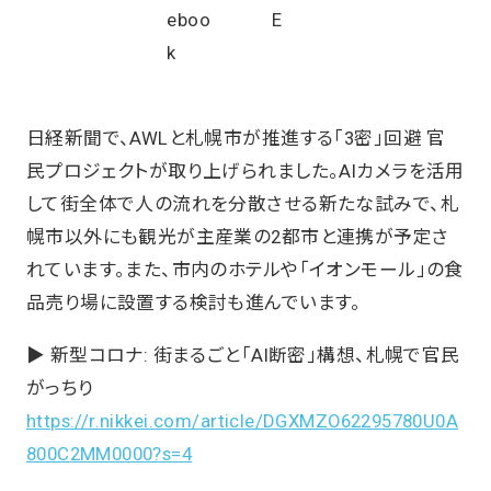
日経新聞で、AWLと札幌市が推進する「3密」回避 官
民プロジェクトが取り上げられました。AIカメラを活用
して街全体で⼈の流れを分散させる新たな試みで、札
幌市以外にも観光が主産業の2都市と連携が予定さ
れています。また、市内のホテルや「イオンモール」の⾷
品売り場に設置する検討も進んでいます。
▶️ 新型コロナ: 街まるごと「AI断密」構想、札幌で官民
がっちり
https://r.nikkei.com/article/DGXMZO62295780U0A
800C2MM0000?s=4