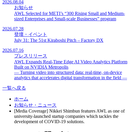
2026.08.04
お知らせ
AWL Selected for METI’s “300 Rising Small and Medium-
sized Enterprises and Small-scale Businesses” program
2026.07.28
登壇・イベント
July 31: The 51st Kiraboshi Pitch – Factory DX
2026.07.16
プレスリリース
AWL Expands Real-Time Edge AI Video Analytics Platform
Built on NVIDIA Metropolis
— Turning video into structured data: real-time, on-device
analytics that accelerates digital transformation in the field —
一覧へ戻る
ホーム
お知らせ・ニュース
[Media Coverage] Nikkei Shimbun features AWL as one of
university-launched startup companies which tackles the
development of COVID-19 solutions.