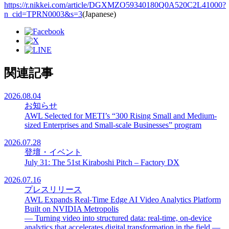
https://r.nikkei.com/article/DGXMZO59340180Q0A520C2L41000?
n_cid=TPRN0003&s=3
(Japanese)
関連記事
2026.08.04
お知らせ
AWL Selected for METI’s “300 Rising Small and Medium-
sized Enterprises and Small-scale Businesses” program
2026.07.28
登壇・イベント
July 31: The 51st Kiraboshi Pitch – Factory DX
2026.07.16
プレスリリース
AWL Expands Real-Time Edge AI Video Analytics Platform
Built on NVIDIA Metropolis
— Turning video into structured data: real-time, on-device
analytics that accelerates digital transformation in the field —