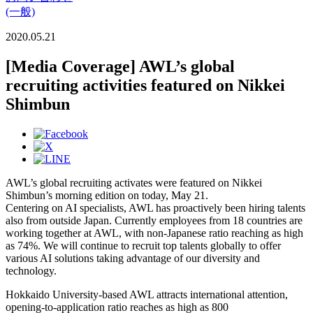
(一般)
2020.05.21
[Media Coverage] AWL’s global
recruiting activities featured on Nikkei
Shimbun
AWL’s global recruiting activates were featured on Nikkei
Shimbun’s morning edition on today, May 21.
Centering on AI specialists, AWL has proactively been hiring talents
also from outside Japan. Currently employees from 18 countries are
working together at AWL, with non-Japanese ratio reaching as high
as 74%. We will continue to recruit top talents globally to offer
various AI solutions taking advantage of our diversity and
technology.
Hokkaido University-based AWL attracts international attention,
opening-to-application ratio reaches as high as 800