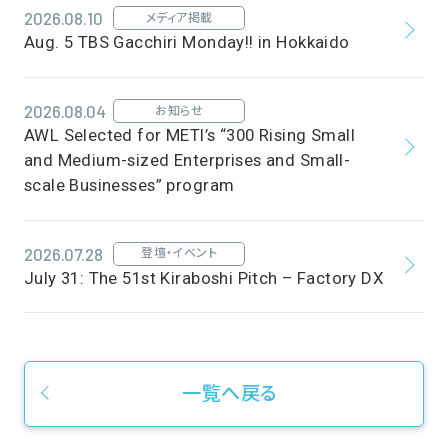
2026.08.10
メディア掲載
Aug. 5 TBS Gacchiri Monday!! in Hokkaido
2026.08.04
お知らせ
AWL Selected for METI’s “300 Rising Small
and Medium-sized Enterprises and Small-
scale Businesses” program
2026.07.28
登壇・イベント
July 31: The 51st Kiraboshi Pitch – Factory DX
一覧へ戻る