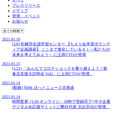
すべて
プレスリリース
メディア
登壇・イベント
お知らせ
2021.01.19
[2/6] 札幌市生涯学習センター 【ちえりあ学習ボランテ
ィア企画講座】 ここまで進化しているＡＩ～私たちの
未来を考えてみよう～ に土田CTOが登壇
2021.01.15
[1/21] 「みんなでコロナショックを乗り越えよう！飲
食店支援大説明会 Vol2」に土田CTOが登壇。
2021.01.14
[動画] NHK ほっとニュース北海道
2021.01.14
時間変更: [1/20 オンライン・30秒で登録完了] 中小企業
デジタル化応援サミットに弊社代表 北出宗治が登壇。