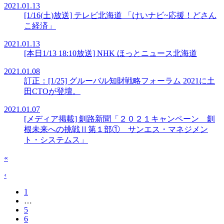
2021.01.13
[1/16(土)放送] テレビ北海道 「けいナビ~応援！どさん
こ経済」
2021.01.13
[本日1/13 18:10放送] NHK ほっとニュース北海道
2021.01.08
訂正：[1/25] グルーバル知財戦略フォーラム 2021に土
田CTOが登壇。
2021.01.07
[メディア掲載] 釧路新聞「２０２１キャンペーン 釧
根未来への挑戦Ⅱ第１部① サンエス・マネジメン
ト・システムス」
«
‹
1
…
5
6