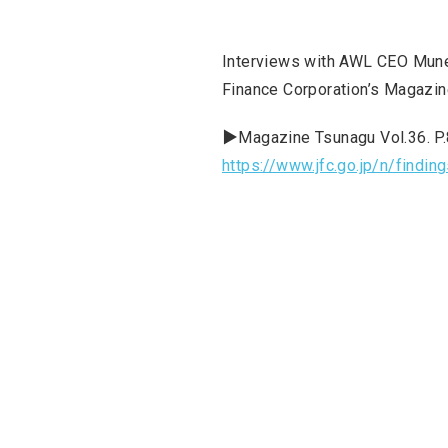
Interviews with AWL CEO Muneh
Finance Corporation’s Magazin
▶Magazine Tsunagu Vol.36. P
https://www.jfc.go.jp/n/find