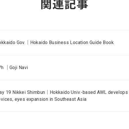
関連記事
okkaido Gov.｜Hokaido Business Location Guide Book
Vh ｜Goji Navi
ay 19 Nikkei Shimbun｜Hokkaido Univ.-based AWL develops 
vices, eyes expansion in Southeast Asia