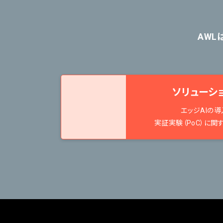
AWL
ソリューシ
エッジAIの導
実証実験（PoC）に関