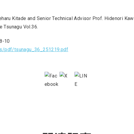
aru Kitade and Senior Technical Advisor Prof. Hidenori Kaw
e Tsunagu Vol.36.
.8-10
ings/pdf/tsunagu_36_251219.pdf