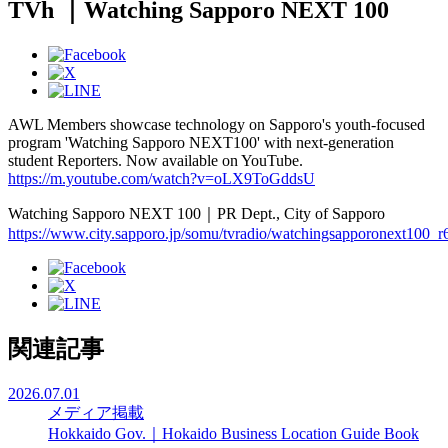
TVh ｜Watching Sapporo NEXT 100
AWL Members showcase technology on Sapporo's youth-focused
program 'Watching Sapporo NEXT100' with next-generation
student Reporters. Now available on YouTube.
https://m.youtube.com/watch?v=oLX9ToGddsU
Watching Sapporo NEXT 100｜PR Dept., City of Sapporo
https://www.city.sapporo.jp/somu/tvradio/watchingsapporonext100_r
関連記事
2026.07.01
メディア掲載
Hokkaido Gov.｜Hokaido Business Location Guide Book