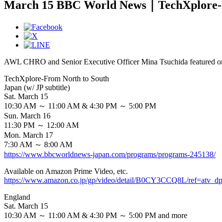
March 15 BBC World News｜TechXplore-F
AWL CHRO and Senior Executive Officer Mina Tsuchida featured on 
TechXplore-From North to South
Japan (w/ JP subtitle)
Sat. March 15
10:30 AM ～ 11:00 AM & 4:30 PM ～ 5:00 PM
Sun. March 16
11:30 PM ～ 12:00 AM
Mon. March 17
7:30 AM ～ 8:00 AM
https://www.bbcworldnews-japan.com/programs/programs-245138/
Available on Amazon Prime Video, etc.
https://www.amazon.co.jp/gp/video/detail/B0CY3CCQ8L/ref=atv_dp
England
Sat. March 15
10:30 AM ～ 11:00 AM & 4:30 PM ～ 5:00 PM and more