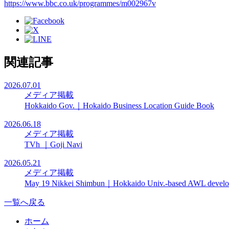
https://www.bbc.co.uk/programmes/m002967v
関連記事
2026.07.01
メディア掲載
Hokkaido Gov.｜Hokaido Business Location Guide Book
2026.06.18
メディア掲載
TVh ｜Goji Navi
2026.05.21
メディア掲載
May 19 Nikkei Shimbun｜Hokkaido Univ.-based AWL develops e
一覧へ戻る
ホーム