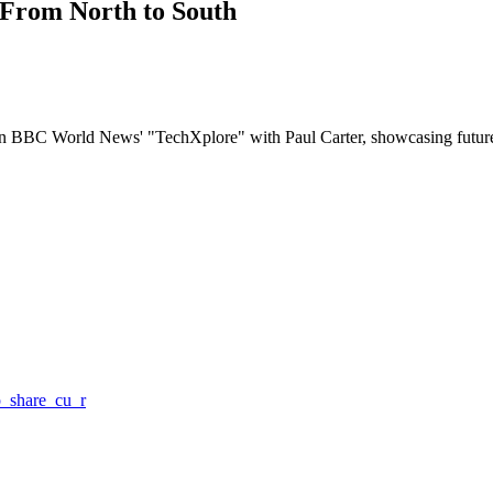
rom North to South
BBC World News' "TechXplore" with Paul Carter, showcasing future te
_share_cu_r