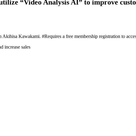
ize “Video Analysis AI” to improve custom
 Akihisa Kawakami. #Requires a free membership registration to acces
 increase sales