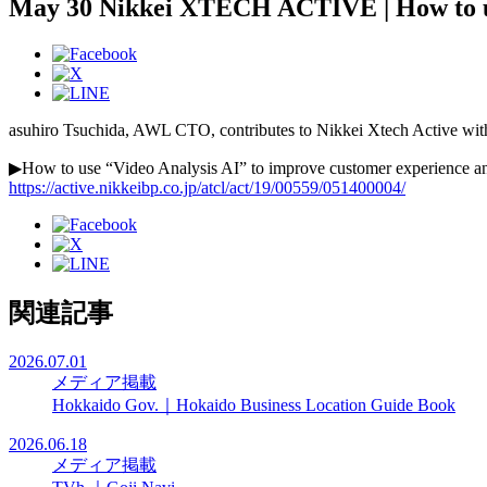
May 30 Nikkei XTECH ACTIVE | How to util
asuhiro Tsuchida, AWL CTO, contributes to Nikkei Xtech Active with
▶How to use “Video Analysis AI” to improve customer experience and
https://active.nikkeibp.co.jp/atcl/act/19/00559/051400004/
関連記事
2026.07.01
メディア掲載
Hokkaido Gov.｜Hokaido Business Location Guide Book
2026.06.18
メディア掲載