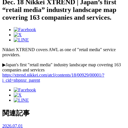
Dec. 18 Nikkei XTREND | Japan’s first
“retail media” industry landscape map
covering 163 companies and services.
Nikkei XTREND covers AWL as one of "retail media" service
providers.
▶Japan's first "retail media" industry landscape map covering 163
companies and services
https://xtrend.nikkei.com/atcl/contents/18/00929/00001/?
i_cid=nbpnxr_parent
関連記事
2026.07.01