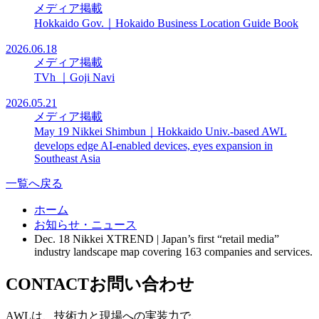
メディア掲載
Hokkaido Gov.｜Hokaido Business Location Guide Book
2026.06.18
メディア掲載
TVh ｜Goji Navi
2026.05.21
メディア掲載
May 19 Nikkei Shimbun｜Hokkaido Univ.-based AWL
develops edge AI-enabled devices, eyes expansion in
Southeast Asia
一覧へ戻る
ホーム
お知らせ・ニュース
Dec. 18 Nikkei XTREND | Japan’s first “retail media”
industry landscape map covering 163 companies and services.
CONTACT
お問い合わせ
AWLは、技術力と現場への実装力で、