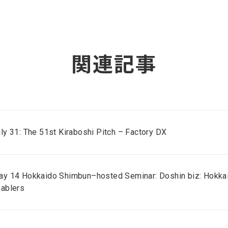
関連記事
ly 31: The 51st Kiraboshi Pitch – Factory DX
y 14 Hokkaido Shimbun–hosted Seminar: Doshin biz: Hokkai
nablers