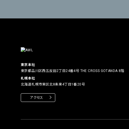
東京本社
東京都品川区西五反田2丁目24番4号
THE CROSS GOTANDA 8階
札幌本社
北海道札幌市東区北8条東4丁目1番20号
アクセス