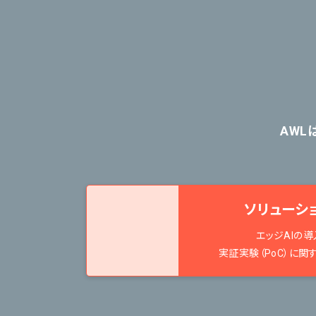
AWL
ソリューシ
エッジAIの導
実証実験（PoC）に関