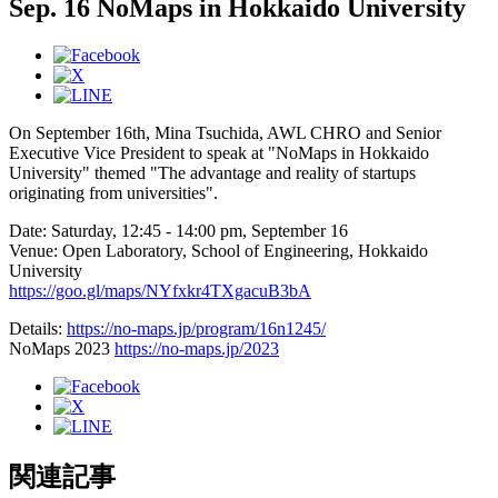
Sep. 16 NoMaps in Hokkaido University
On September 16th, Mina Tsuchida, AWL CHRO and Senior
Executive Vice President to speak at "NoMaps in Hokkaido
University" themed "The advantage and reality of startups
originating from universities".
Date: Saturday, 12:45 - 14:00 pm, September 16
Venue: Open Laboratory, School of Engineering, Hokkaido
University
https://goo.gl/maps/NYfxkr4TXgacuB3bA
Details:
https://no-maps.jp/program/16n1245/
NoMaps 2023
https://no-maps.jp/2023
関連記事