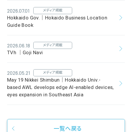
2026.07.01
メディア掲載
Hokkaido Gov.｜Hokaido Business Location
Guide Book
2026.06.18
メディア掲載
TVh ｜Goji Navi
2026.05.21
メディア掲載
May 19 Nikkei Shimbun｜Hokkaido Univ.-
based AWL develops edge AI-enabled devices,
eyes expansion in Southeast Asia
一覧へ戻る