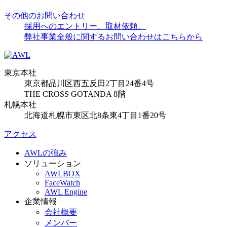
その他のお問い合わせ
採用へのエントリー、取材依頼、
弊社事業全般に関するお問い合わせはこちらから
東京本社
東京都品川区西五反田2丁目24番4号
THE CROSS GOTANDA 8階
札幌本社
北海道札幌市東区北8条東4丁目1番20号
アクセス
AWLの強み
ソリューション
AWLBOX
FaceWatch
AWL Engine
企業情報
会社概要
メンバー