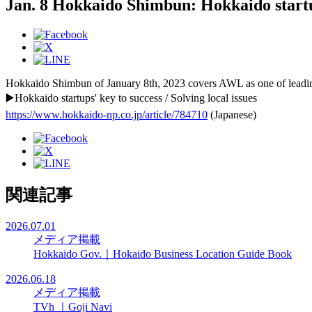
Jan. 8 Hokkaido Shimbun: Hokkaido startups
Hokkaido Shimbun of January 8th, 2023 covers AWL as one of leadin
▶️Hokkaido startups' key to success / Solving local issues
https://www.hokkaido-np.co.jp/article/784710
(Japanese)
関連記事
2026.07.01
メディア掲載
Hokkaido Gov.｜Hokaido Business Location Guide Book
2026.06.18
メディア掲載
TVh ｜Goji Navi