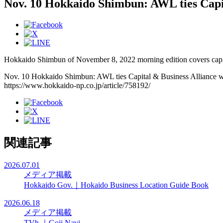
Nov. 10 Hokkaido Shimbun: AWL ties Capita
Hokkaido Shimbun of November 8, 2022 morning edition covers capit
Nov. 10 Hokkaido Shimbun: AWL ties Capital & Business Alliance wit
https://www.hokkaido-np.co.jp/article/758192/
関連記事
2026.07.01
メディア掲載
Hokkaido Gov.｜Hokaido Business Location Guide Book
2026.06.18
メディア掲載
TVh ｜Goji Navi