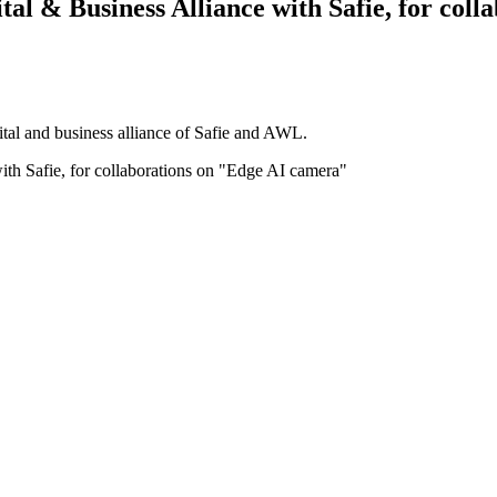
l & Business Alliance with Safie, for col
al and business alliance of Safie and AWL.
h Safie, for collaborations on "Edge AI camera"