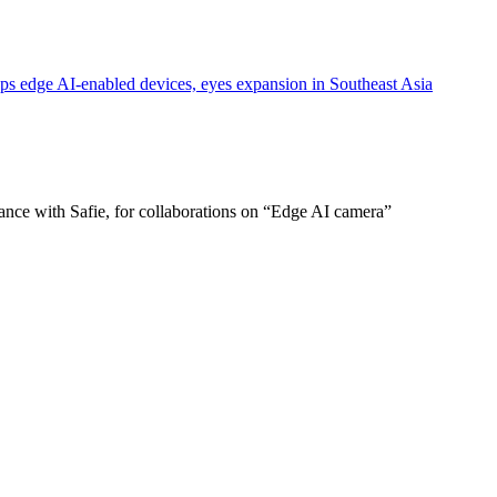
dge AI-enabled devices, eyes expansion in Southeast Asia
ce with Safie, for collaborations on “Edge AI camera”