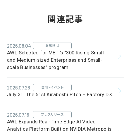
関連記事
2026.08.04
お知らせ
AWL Selected for METI’s “300 Rising Small
and Medium-sized Enterprises and Small-
scale Businesses” program
2026.07.28
登壇・イベント
July 31: The 51st Kiraboshi Pitch – Factory DX
2026.07.16
プレスリリース
AWL Expands Real-Time Edge AI Video
Analytics Platform Built on NVIDIA Metropolis