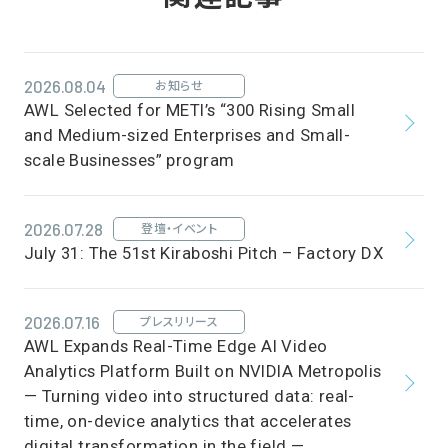
2026.08.04
お知らせ
AWL Selected for METI’s “300 Rising Small
and Medium-sized Enterprises and Small-
scale Businesses” program
2026.07.28
登壇・イベント
July 31: The 51st Kiraboshi Pitch – Factory DX
2026.07.16
プレスリリース
AWL Expands Real-Time Edge AI Video
Analytics Platform Built on NVIDIA Metropolis
— Turning video into structured data: real-
time, on-device analytics that accelerates
digital transformation in the field —