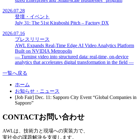
sized Enterprises and Small-scale Businesses” program
2026.07.28
登壇・イベント
July 31: The 51st Kiraboshi Pitch – Factory DX
2026.07.16
プレスリリース
AWL Expands Real-Time Edge AI Video Analytics Platform
Built on NVIDIA Metropolis
— Turning video into structured data: real-time, on-device
analytics that accelerates digital transformation in the field —
一覧へ戻る
ホーム
お知らせ・ニュース
[Job Fair] Dec. 11: Sapporo City Event “Global Companies in
Sapporo”
CONTACT
お問い合わせ
AWLは、技術力と現場への実装力で、
実社会の課題解決を支援します。