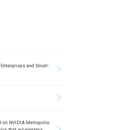
Enterprises and Small-
t on NVIDIA Metropolis
tics that accelerates