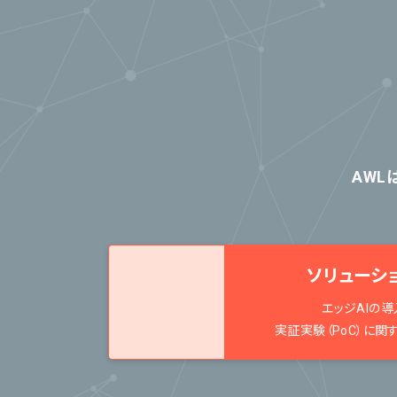
AWL
ソリューシ
エッジAIの導
実証実験（PoC）に関