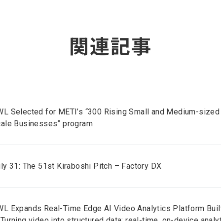
関連記事
L Selected for METI’s “300 Rising Small and Medium-sized 
cale Businesses” program
ly 31: The 51st Kiraboshi Pitch – Factory DX
L Expands Real-Time Edge AI Video Analytics Platform Buil
Turning video into structured data: real-time, on-device analy