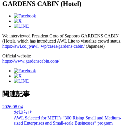
GARDENS CABIN (Hotel)
We interviewed President Goto of Sapporo GARDENS CABIN
(Hotel), which has introduced AWL Lite to visualize crowd status.
https://awl.co.jp/awl_wp/cases/gardens-cabin/
(Japanese)
Official website
https://www.gardenscabin.com/
関連記事
2026.08.04
お知らせ
AWL Selected for METI’s “300 Rising Small and Medium-
sized Enterprises and Small-scale Businesses” program