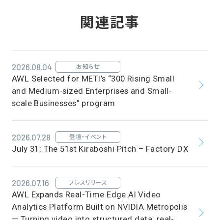
関連記事
2026.08.04
お知らせ
AWL Selected for METI’s “300 Rising Small
and Medium-sized Enterprises and Small-
scale Businesses” program
2026.07.28
登壇・イベント
July 31: The 51st Kiraboshi Pitch – Factory DX
2026.07.16
プレスリリース
AWL Expands Real-Time Edge AI Video
Analytics Platform Built on NVIDIA Metropolis
— Turning video into structured data: real-