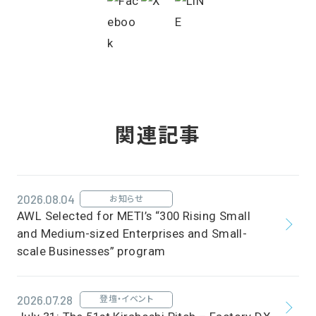
関連記事
2026.08.04
お知らせ
AWL Selected for METI’s “300 Rising Small
and Medium-sized Enterprises and Small-
scale Businesses” program
2026.07.28
登壇・イベント