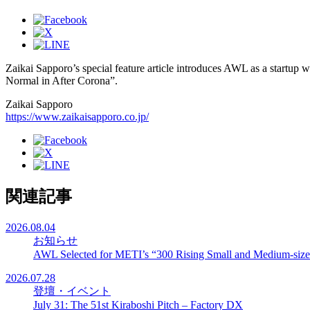
Zaikai Sapporo’s special feature article introduces AWL as a startu
Normal in After Corona”.
Zaikai Sapporo
https://www.zaikaisapporo.co.jp/
関連記事
2026.08.04
お知らせ
AWL Selected for METI’s “300 Rising Small and Medium-sized
2026.07.28
登壇・イベント
July 31: The 51st Kiraboshi Pitch – Factory DX