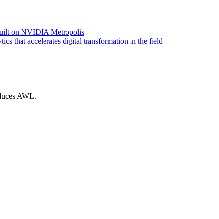
uilt on NVIDIA Metropolis
ics that accelerates digital transformation in the field —
roduces AWL.